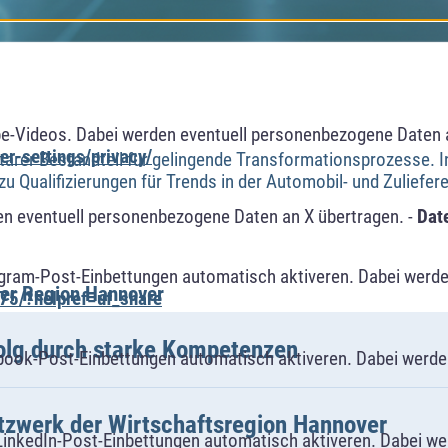
e-Videos. Dabei werden eventuell personenbezogene Daten 
r-settings/privacy/
ntarer Bestandteil für gelingende Transformationsprozesse. I
 Qualifizierungen für Trends in der Automobil- und Zuliefere
n eventuell personenbezogene Daten an X übertragen. -
Dat
agram-Post-Einbettungen automatisch aktiveren. Dabei werde
er Region Hannover
75/?helpref=uf_share
lg durch starke Kompetenzen
book-Post-Einbettungen automatisch aktiveren. Dabei werde
tzwerk der Wirtschaftsregion Hannover
LinkedIn-Post-Einbettungen automatisch aktiveren. Dabei w