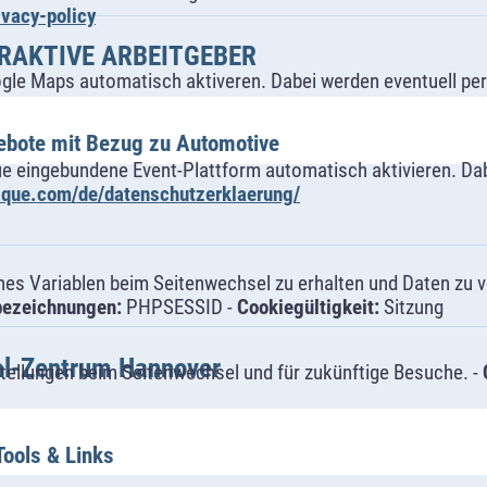
ivacy-policy
RAKTIVE ARBEITGEBER
ogle Maps automatisch aktiveren. Dabei werden eventuell p
ebote mit Bezug zu Automotive
ue eingebundene Event-Plattform automatisch aktivieren. Da
alque.com/de/datenschutzerklaerung/
s Variablen beim Seitenwechsel zu erhalten und Daten zu ver
bezeichnungen:
PHPSESSID -
Cookiegültigkeit:
Sitzung
tal-Zentrum Hannover
tellungen beim Seitenwechsel und für zukünftige Besuche. -
Tools & Links