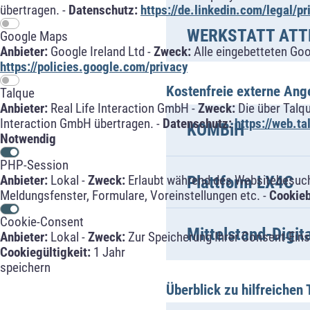
übertragen. -
Datenschutz:
https://de.linkedin.com/legal/pr
WERKSTATT ATT
Google Maps
Anbieter:
Google Ireland Ltd -
Zweck:
Alle eingebetteten Go
https://policies.google.com/privacy
Kostenfreie externe Ang
Talque
Anbieter:
Real Life Interaction GmbH -
Zweck:
Die über Talq
Interaction GmbH übertragen. -
Datenschutz:
https://web.t
KOMBiH
Notwendig
PHP-Session
Plattform LX4C
Anbieter:
Lokal -
Zweck:
Erlaubt während des Websitebesuche
Meldungsfenster, Formulare, Voreinstellungen etc. -
Cookie
Cookie-Consent
Mittelstand-Digi
Anbieter:
Lokal -
Zweck:
Zur Speicherung Ihrer Consent-Eins
Cookiegültigkeit:
1 Jahr
speichern
Überblick zu hilfreichen 