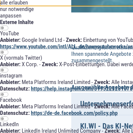
alle erlauben
nur notwendige
anpassen
Externe Inhalte
YouTube
Anbieter:
Google Ireland Ltd -
Zweck:
Einbettung von YouTub
https://www.youtube.com/intl/ALL_de/howyoutubeworks/use
Qualifizierung ist ein eleme
Ihnen spannende Angebote zu
X (vormals Twitter)
zusammengestellt.
Anbieter:
X Corp. -
Zweck:
X-Post-Einbettungen. Dabei werde
instagram
Anbieter:
Meta Platforms Ireland Limited -
Zweck:
Alle Inst
Ausgewählte Angebote d
Datenschutz:
https://help.instagram.com/5195221251078
Facebook
Unternehmenserfo
Anbieter:
Meta Platforms Ireland Limited -
Zweck:
Alle Face
Datenschutz:
https://de-de.facebook.com/policy.php
LinkedIn
KI.WI - Das KI-Ne
Anbieter:
LinkedIn Ireland Unlimited Company -
Zweck:
Alle 