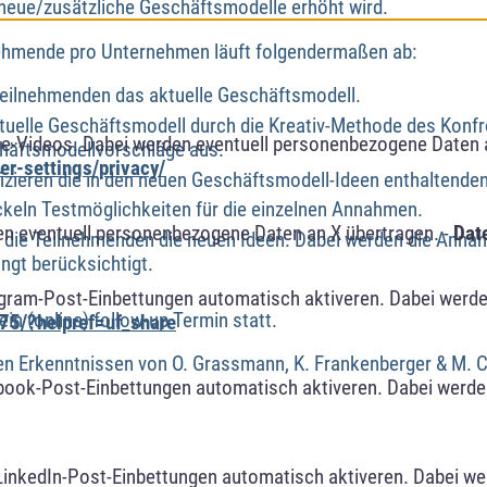
neue/zusätzliche Geschäftsmodelle erhöht wird.
ehmende pro Unternehmen läuft folgendermaßen ab:
Teilnehmenden das aktuelle Geschäftsmodell.
tuelle Geschäftsmodell durch die Kreativ-Methode des Konfro
e-Videos. Dabei werden eventuell personenbezogene Daten 
chäftsmodellvorschläge aus.
r-settings/privacy/
fizieren die in den neuen Geschäftsmodell-Ideen enthaltend
keln Testmöglichkeiten für die einzelnen Annahmen.
n eventuell personenbezogene Daten an X übertragen. -
Dat
n die Teilnehmenden die neuen Ideen. Dabei werden die Anna
ngt berücksichtigt.
agram-Post-Einbettungen automatisch aktiveren. Dabei werde
in (online) follow-up Termin statt.
75/?helpref=uf_share
en Erkenntnissen von O. Grassmann, K. Frankenberger & M. 
book-Post-Einbettungen automatisch aktiveren. Dabei werde
LinkedIn-Post-Einbettungen automatisch aktiveren. Dabei w