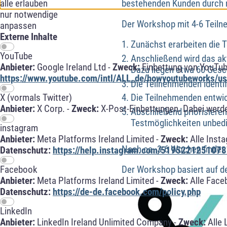
alle erlauben
bestehenden Kunden durch 
nur notwendige
Der Workshop mit 4-6 Teiln
anpassen
Externe Inhalte
Zunächst erarbeiten die 
YouTube
Anschließend wird das ak
Anbieter:
Google Ireland Ltd -
Zweck:
Einbettung von YouTub
Dazu liegen etwa 60 Ges
https://www.youtube.com/intl/ALL_de/howyoutubeworks/use
Die Teilnehmenden identi
Die Teilnehmenden entwic
X (vormals Twitter)
Anbieter:
X Corp. -
Zweck:
X-Post-Einbettungen. Dabei werde
Abschließend priorisiere
Testmöglichkeiten unbedi
instagram
Anbieter:
Meta Platforms Ireland Limited -
Zweck:
Alle Inst
Nach ca. 3-6 Wochen findet e
Datenschutz:
https://help.instagram.com/5195221251078
Facebook
Der Workshop basiert auf d
Anbieter:
Meta Platforms Ireland Limited -
Zweck:
Alle Face
Datenschutz:
https://de-de.facebook.com/policy.php
LinkedIn
Anbieter:
LinkedIn Ireland Unlimited Company -
Zweck:
Alle 