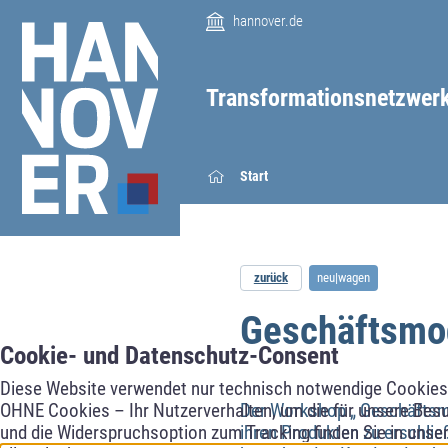
hannover.de
Transformationsnetzwer
Start
zurück
neu|wagen
Geschäftsmo
Cookie- und Datenschutz-Consent
Diese Website verwendet nur technisch notwendige Cookies f
OHNE Cookies – Ihr Nutzerverhalten, um die für unsere Besu
Der Workshop „ Geschäftsm
und die Widerspruchsoption zum Tracking finden Sie in unse
ihren Produkten zu erschli