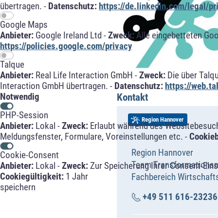
übertragen. -
Datenschutz:
https://de.linkedin.com/legal/pr
Google Maps
Anbieter:
Google Ireland Ltd -
Zweck:
Alle eingebetteten Go
https://policies.google.com/privacy
Talque
Anbieter:
Real Life Interaction GmbH -
Zweck:
Die über Talq
Interaction GmbH übertragen. -
Datenschutz:
https://web.t
Kontakt
Notwendig
PHP-Session
Region Hannover
Anbieter:
Lokal -
Zweck:
Erlaubt während des Websitebesuche
Meldungsfenster, Formulare, Voreinstellungen etc. -
Cookie
Region Hannover
Cookie-Consent
Team Transformations
Anbieter:
Lokal -
Zweck:
Zur Speicherung Ihrer Consent-Eins
Cookiegültigkeit:
1 Jahr
Fachbereich Wirtschaft
speichern
+49 511 616-23236