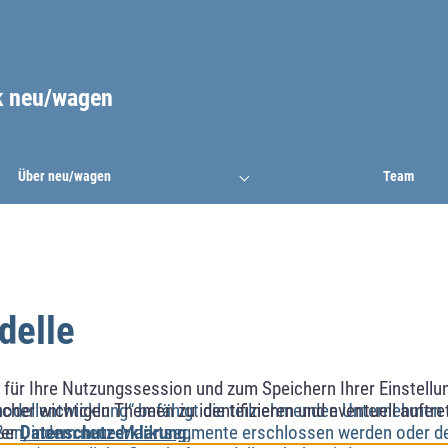
k neu/wagen
Über neu/wagen
Team
delle
ür Ihre Nutzungssession und zum Speichern Ihrer Einstellung
cher wichtigen Themen zu identifizieren und eventuell auftr
odellentwicklung“ befähigt die teilnehmenden Unternehmen
rer
Datenschutzerklärung
.
eßen, indem neue Marktsegmente erschlossen werden oder d