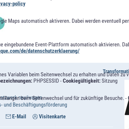
ivacy-policy
ogle Maps automatisch aktiveren. Dabei werden eventuell p
ue eingebundene Event-Plattform automatisch aktivieren. Da
alque.com/de/datenschutzerklaerung/
Transformat
s Variablen beim Seitenwechsel zu erhalten und Daten zu ver
bezeichnungen:
PHPSESSID -
Cookiegültigkeit:
Sitzung
netzwerk neu/wagen
tellungen beim Seitenwechsel und für zukünftige Besuche. -
s- und Beschäftigungsförderung
E-Mail
Visitenkarte