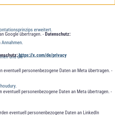
ntationsprinzips erweitert.
an Google übertragen. -
Datenschutz:
en Annahmen.
enschutz:
https://x.com/de/privacy
hmen und die
n eventuell personenbezogene Daten an Meta übertragen. -
Choudury.
n eventuell personenbezogene Daten an Meta übertragen. -
erden eventuell personenbezogene Daten an LinkedIn