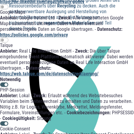
Das Ziel besteht darin, einen möglichst großen Anteil des
https://de.linkedin.com/legal/privacy-policy
Ressourcenbedarfs über
Recycling
zu decken. Auch die
wiederverwertbare Auslegung und Herstellung von
Google Maps
Automobilkomponenten sowie die Nutzung von
Anbieter:
Google Ireland Ltd -
Zweck:
Alle eingebetteten Google
biobasierten bzw.
regenerativen Materialien
sind Teil
Maps automatisch aktiveren. Dabei werden eventuell
dieses Trends.
personenbezogene Daten an Google übertragen. -
Datenschutz:
https://policies.google.com/privacy
Talque
Anbieter:
Real Life Interaction GmbH -
Zweck:
Die über Talque
eingebundene Event-Plattform automatisch aktivieren. Dabei werden
eventuell personenbezogene Daten an Real Life Interaction GmbH
übertragen. -
Datenschutz:
https://web.talque.com/de/datenschutzerklaerung/
Notwendig
PHP-Session
Anbieter:
Lokal -
Zweck:
Erlaubt während des Websitebesuches
Variablen beim Seitenwechsel zu erhalten und Daten zu verarbeiten.
Nötig z.B. für Logins, Warenkörbe, Merkzettel, Meldungsfenster,
Formulare, Voreinstellungen etc. -
Cookiebezeichnungen:
PHPSESSID
-
Cookiegültigkeit:
Sitzung
Cookie-Consent