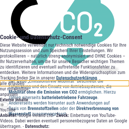
Cookie- und Datenschutz-Consent
Diese Website verwendet nur technisch notwendige Cookies für Ihre
Nutzungssession und zum Speichern Ihrer Einstellungen. Wir
protokollieren – natürlich streng anonymisiert und OHNE Cookies –
Ihr Nutzerverhalten, um die für unsere Besucher wichtigen Themen
zu identifizieren und eventuell auftretende Funktionsfehler zu
© Region Hannover
entdecken. Weitere Informationen und die Widerspruchsoption zum
Tracking finden Sie in unserer
Datenschutzerklärung
.
Der Trend „Emissionsfreie Mobilität“ beschreibt die
alle erlauben
Entwicklung und den Einsatz von Antriebssystemen, die
nur notwendige
Mobilität ohne die Emission von CO2
ermöglichen. Hierzu
anpassen
zählen einerseits
batteriebetriebene Fahrzeuge
.
Externe Inhalte
Andererseits werden hierunter auch Anwendungen auf
Basis von
Brennstoffzellen
oder der
Direktverbrennung von
YouTube
Wasserstoff
zusammengefasst.
Anbieter:
Google Ireland Ltd -
Zweck:
Einbettung von YouTube-
Videos. Dabei werden eventuell personenbezogene Daten an Google
übertragen. -
Datenschutz: