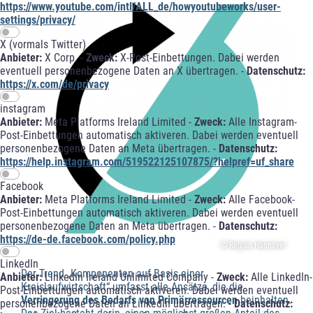
https://www.youtube.com/intl/ALL_de/howyoutubeworks/user-
settings/privacy/
X (vormals Twitter)
Anbieter:
X Corp. -
Zweck:
X-Post-Einbettungen. Dabei werden
eventuell personenbezogene Daten an X übertragen. -
Datenschutz:
https://x.com/de/privacy
instagram
Anbieter:
Meta Platforms Ireland Limited -
Zweck:
Alle Instagram-
Post-Einbettungen automatisch aktiveren. Dabei werden eventuell
personenbezogene Daten an Meta übertragen. -
Datenschutz:
https://help.instagram.com/519522125107875/?helpref=uf_share
Facebook
Anbieter:
Meta Platforms Ireland Limited -
Zweck:
Alle Facebook-
Post-Einbettungen automatisch aktiveren. Dabei werden eventuell
personenbezogene Daten an Meta übertragen. -
Datenschutz:
https://de-de.facebook.com/policy.php
© Region Hannover
LinkedIn
Der Trend „Komponenten auf Basis einer
Anbieter:
LinkedIn Ireland Unlimited Company -
Zweck:
Alle LinkedIn-
Kreislaufwirtschaft“ umfasst alle Ansätze, die die
Post-Einbettungen automatisch aktiveren. Dabei werden eventuell
Verringerung des Bedarfs von Primärressourcen
beinhalten.
personenbezogene Daten an LinkedIn übertragen. -
Datenschutz: