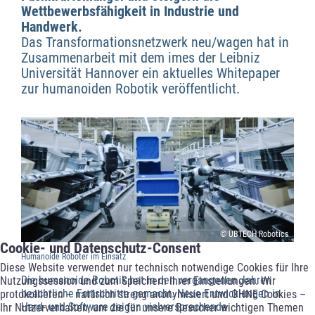
Wettbewerbsfähigkeit in Industrie und
Handwerk.
Das Transformationsnetzwerk neu/wagen hat in
Zusammenarbeit mit dem imes der Leibniz
Universität Hannover ein aktuelles Whitepaper
zur humanoiden Robotik veröffentlicht.
© UBTECH Robotics
Cookie- und Datenschutz-Consent
Humanoide Roboter im Einsatz
Diese Website verwendet nur technisch notwendige Cookies für Ihre
Die humanoide Robotik hat in den vergangenen Jahren
Nutzungssession und zum Speichern Ihrer Einstellungen. Wir
beachtliche Fortschritte gemacht. Neue Entwicklungen in
protokollieren – natürlich streng anonymisiert und OHNE Cookies –
Hard- und Software zeigen vielversprechende
Ihr Nutzerverhalten, um die für unsere Besucher wichtigen Themen