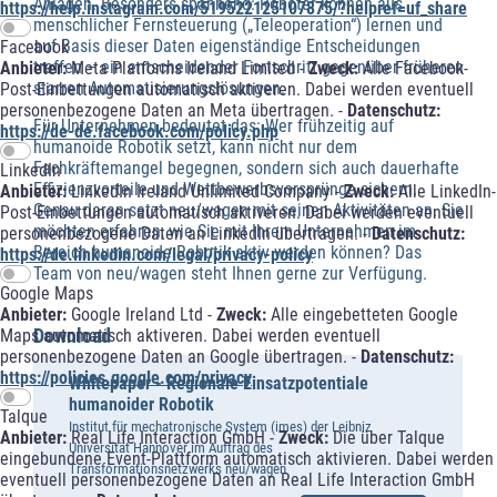
Anlagen. Besonders spannend: Roboter können aus
https://help.instagram.com/519522125107875/?helpref=uf_share
menschlicher Fernsteuerung („Teleoperation“) lernen und
auf Basis dieser Daten eigenständige Entscheidungen
Facebook
treffen – ein entscheidender Fortschritt gegenüber früheren
Anbieter:
Meta Platforms Ireland Limited -
Zweck:
Alle Facebook-
starren Automatisierungslösungen.
Post-Einbettungen automatisch aktiveren. Dabei werden eventuell
personenbezogene Daten an Meta übertragen. -
Datenschutz:
Für Unternehmen bedeutet das: Wer frühzeitig auf
https://de-de.facebook.com/policy.php
humanoide Robotik setzt, kann nicht nur dem
Fachkräftemangel begegnen, sondern sich auch dauerhafte
LinkedIn
Effizienzvorteile und Wettbewerbsvorsprünge sichern.
Anbieter:
LinkedIn Ireland Unlimited Company -
Zweck:
Alle LinkedIn-
Genau daran setzt neu/wagen mit seinen Aktivitäten an. Sie
Post-Einbettungen automatisch aktiveren. Dabei werden eventuell
möchten erfahren, wie Sie mit Ihrem Unternehmen im
personenbezogene Daten an LinkedIn übertragen. -
Datenschutz:
Bereich humanoide Robotik aktiv werden können? Das
https://de.linkedin.com/legal/privacy-policy
Team von neu/wagen steht Ihnen gerne zur Verfügung.
Google Maps
Anbieter:
Google Ireland Ltd -
Zweck:
Alle eingebetteten Google
Download
Maps automatisch aktiveren. Dabei werden eventuell
personenbezogene Daten an Google übertragen. -
Datenschutz:
https://policies.google.com/privacy
Whitepaper - Regionale Einsatzpotentiale
humanoider Robotik
Talque
Institut für mechatronische System (imes) der Leibniz
Anbieter:
Real Life Interaction GmbH -
Zweck:
Die über Talque
Universität Hannover im Auftrag des
eingebundene Event-Plattform automatisch aktivieren. Dabei werden
Transformationsnetzwerks neu/wagen
eventuell personenbezogene Daten an Real Life Interaction GmbH