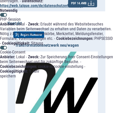
übertragen. -
Datenschutz:
PDF 14.4MB
https://web.talque.com/de/datenschutzerklaerung/
Notwendig
PHP-Session
Kontakt
Anbieter:
Lokal -
Zweck:
Erlaubt während des Websitebesuches
Variablen beim Seitenwechsel zu erhalten und Daten zu verarbeiten.
Nötig z.B. für Logins, Warenkörbe, Merkzettel, Meldungsfenster,
Region Hannover
Formulare, Voreinstellungen etc. -
Cookiebezeichnungen:
PHPSESSID
-
Cookiegültigkeit:
Sitzung
Transformationsnetzwerk neu/wagen
Cookie-Consent
Anbieter:
Lokal -
Zweck:
Zur Speicherung Ihrer Consent-Einstellungen
beim Seitenwechsel und für zukünftige Besuche. -
Cookiebezeichnungen:
cookie-id;cookie-einstellung -
Cookiegültigkeit:
1 Jahr
speichern